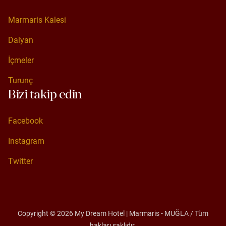
Marmaris Kalesi
Marmaris Kalesi
Dalyan
Dalyan
İçmeler
İçmeler
Turunç
Bizi takip edin
Turunç
Facebook
Facebook
Instagram
Instagram
Twitter
Twitter
Copyright © 2026
My Dream Hotel | Marmaris - MUĞLA
/ Tüm
hakları saklıdır.