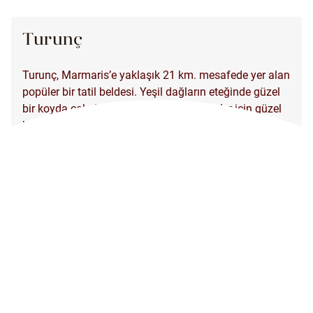
Turunç
Turunç, Marmaris’e yaklaşık 21 km. mesafede yer alan
popüler bir tatil beldesi. Yeşil dağların eteğinde güzel
bir koyda çok daha sakin bir tatil isteyenler için güzel
bir tercih.
Turunç, Marmaris‘in hemen yanı başında çok güzel bir
koya sahip sahil beldesi konumunda. İçmeler‘den
sonra en popüler belde. Aynı zamanda Marmaris
tatilinizde günübirlik mutlaka görmeniz tavsiye edilen
yerlerden de birisi konumunda.
Eski bir balıkçı kasabası olan Turunç, aynı zamanda
mavi tur teknelerinin ve yatların da popüler uğrak
noktası. Sahil boyunca demirlermiş pek çok yerli
yabancı tekne görmek mümkün. Bölgedeki restoranlar