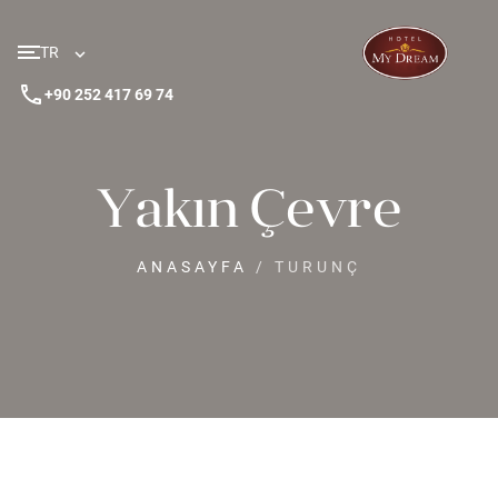
TR
phone
+90 252 417 69 74
Yakın Çevre
ANASAYFA
/
TURUNÇ